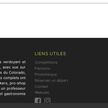
LIENS UTILES
s verdoyant et
Compétitions
e, avec vue sur
Parcours
irs du Colorado,
Photothèque
ts complets ont
Réserver un départ
nkers, pro-shop
Contact
r un professeur
Webcam
 et gastronomie