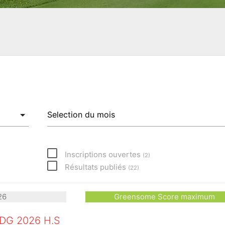
Inscriptions ouvertes
(
2
)
Résultats publiés
(
22
)
26
Greensome Score maximum
DG 2026 H.S