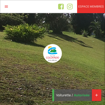
menu
ESPACE MEMBRES
Voiturette /
Autorisée
add