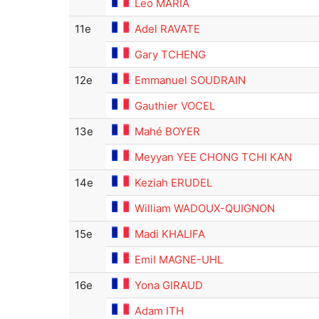
Leo MARIA
11e
Adel RAVATE
Gary TCHENG
12e
Emmanuel SOUDRAIN
Gauthier VOCEL
13e
Mahé BOYER
Meyyan YEE CHONG TCHI KAN
14e
Keziah ERUDEL
William WADOUX-QUIGNON
15e
Madi KHALIFA
Emil MAGNE-UHL
16e
Yona GIRAUD
Adam ITH