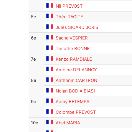
Nil PREVOST
5e
Théo TACITE
Jules SICARD JORIS
6e
Sacha VESPIER
Timothé BONNET
7e
Kenzo RAMDIALE
Antoine DELANNOY
8e
Anthonin CARTRON
Nolan BODIA BIASI
9e
Aemy BETEMPS
Colombe PREVOST
10e
Abel MARIA