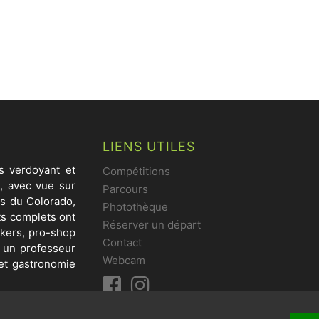
LIENS UTILES
s verdoyant et
Compétitions
e, avec vue sur
Parcours
irs du Colorado,
Photothèque
ts complets ont
Réserver un départ
nkers, pro-shop
Contact
r un professeur
Webcam
 et gastronomie