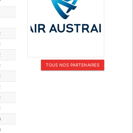
7
2
2
2
TOUS NOS PARTENAIRES
2
2
2
2
2
3
3