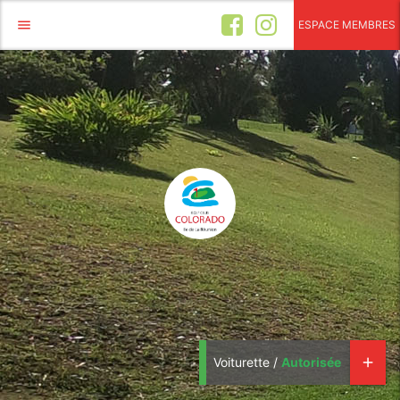
menu
ESPACE MEMBRES
Voiturette /
Autorisée
add