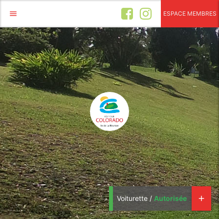
menu
ESPACE MEMBRES
Voiturette /
Autorisée
add