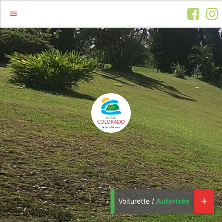
menu
Voiturette /
Autorisée
add