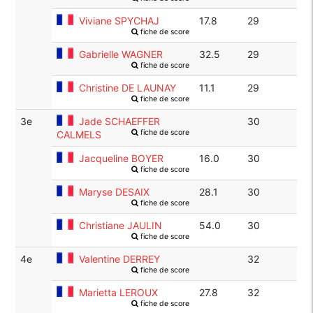
Viviane SPYCHAJ
17.8
29
fiche de score
Gabrielle WAGNER
32.5
29
fiche de score
Christine DE LAUNAY
11.1
29
fiche de score
3e
Jade SCHAEFFER
30
fiche de score
CALMELS
Jacqueline BOYER
16.0
30
fiche de score
Maryse DESAIX
28.1
30
fiche de score
Christiane JAULIN
54.0
30
fiche de score
4e
Valentine DERREY
32
fiche de score
Marietta LEROUX
27.8
32
fiche de score