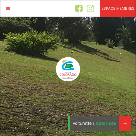
menu
ESPACE MEMBRES
Voiturette /
Autorisée
add