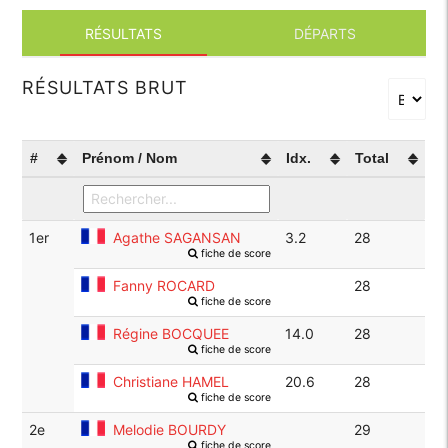
RÉSULTATS
DÉPARTS
RÉSULTATS BRUT
#
Prénom / Nom
Idx.
Total
1er
Agathe SAGANSAN
3.2
28
fiche de score
Fanny ROCARD
28
fiche de score
Régine BOCQUEE
14.0
28
fiche de score
Christiane HAMEL
20.6
28
fiche de score
2e
Melodie BOURDY
29
fiche de score