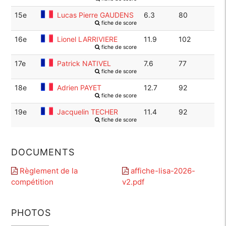
15e
Lucas Pierre GAUDENS
6.3
80
fiche de score
16e
Lionel LARRIVIERE
11.9
102
fiche de score
17e
Patrick NATIVEL
7.6
77
fiche de score
18e
Adrien PAYET
12.7
92
fiche de score
19e
Jacquelin TECHER
11.4
92
fiche de score
DOCUMENTS
Règlement de la
affiche-lisa-2026-
compétition
v2.pdf
PHOTOS