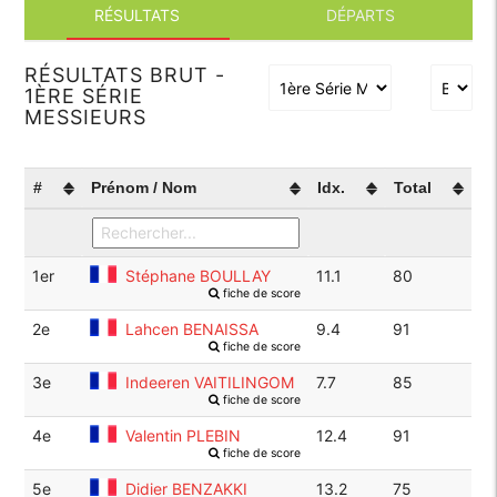
RÉSULTATS
DÉPARTS
RÉSULTATS BRUT -
1ÈRE SÉRIE
MESSIEURS
#
Prénom / Nom
Idx.
Total
1er
Stéphane BOULLAY
11.1
80
fiche de score
2e
Lahcen BENAISSA
9.4
91
fiche de score
3e
Indeeren VAITILINGOM
7.7
85
fiche de score
4e
Valentin PLEBIN
12.4
91
fiche de score
5e
Didier BENZAKKI
13.2
75