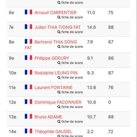
fiche de score
6e
Arnaud CARPENTIER
11.0
75
fiche de score
7e
Julien THIA TIONG FAT
14.6
88
fiche de score
8e
Bertrand THIA SONG
7.9
87
fiche de score
FAT
9e
Philippe GOEURY
9.1
86
fiche de score
10e
Rodolphe LEUNG PIN
9.3
87
fiche de score
11e
Laurent FONTAINE
13.8
76
fiche de score
12e
Dominique FACONNIER
10.8
0
fiche de score
13e
Bruno ADAME
10.7
88
fiche de score
14e
Théophile GAUDEL
2.2
72
fiche de score