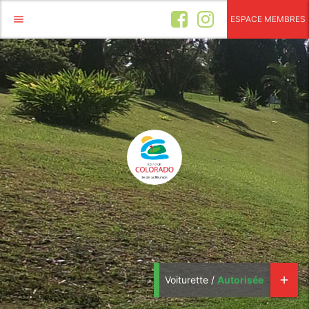
menu
ESPACE MEMBRES
Voiturette /
Autorisée
add