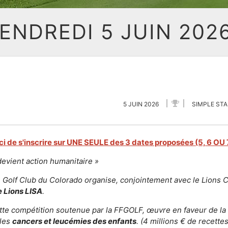
ENDREDI 5 JUIN 202
5 JUIN 2026
SIMPLE ST
 de s'inscrire sur UNE SEULE des 3 dates proposées (5, 6 OU 7
devient action humanitaire »
le Golf Club du Colorado organise, conjointement avec le Lions C
 Lions LISA
.
tte compétition soutenue par la FFGOLF, œuvre en faveur de la
 les
cancers et leucémies des enfants
. (4 millions € de recette