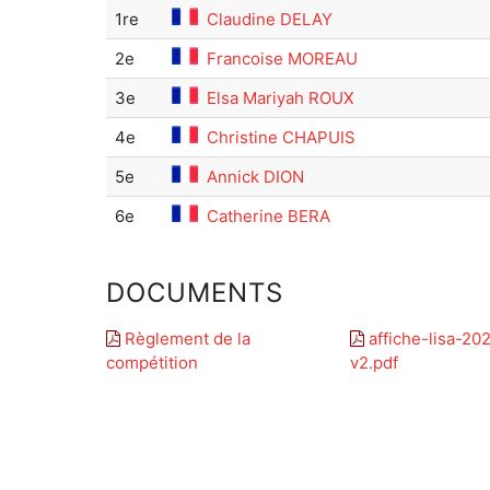
1re
Claudine DELAY
2e
Francoise MOREAU
3e
Elsa Mariyah ROUX
4e
Christine CHAPUIS
5e
Annick DION
6e
Catherine BERA
DOCUMENTS
Règlement de la
affiche-lisa-20
compétition
v2.pdf