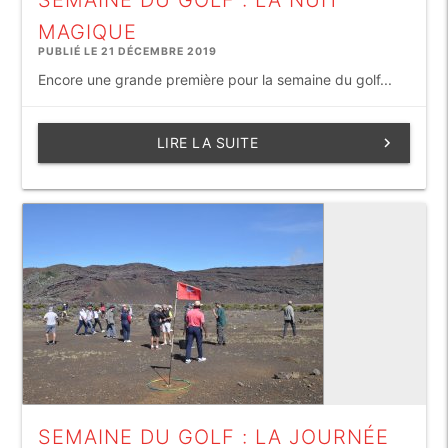
SEMAINE DU GOLF : LA NUIT
MAGIQUE
PUBLIÉ LE 21 DÉCEMBRE 2019
Encore une grande première pour la semaine du golf...
LIRE LA SUITE
keyboard_arrow_right
SEMAINE DU GOLF : LA JOURNÉE