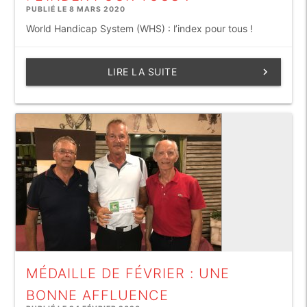
PUBLIÉ LE 8 MARS 2020
World Handicap System (WHS) : l’index pour tous !
LIRE LA SUITE
keyboard_arrow_right
MÉDAILLE DE FÉVRIER : UNE
BONNE AFFLUENCE