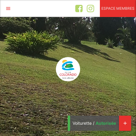
menu
ESPACE MEMBRES
Voiturette /
Autorisée
add