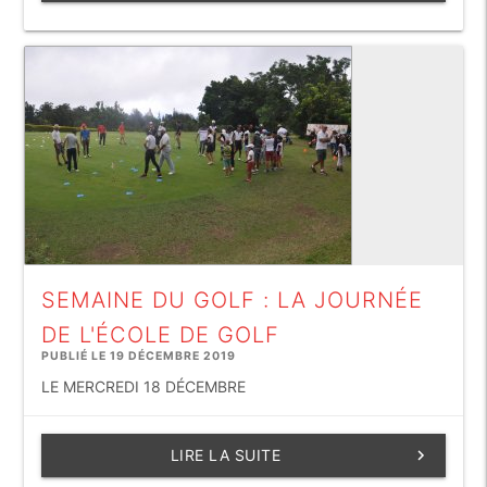
SEMAINE DU GOLF : LA JOURNÉE
DE L'ÉCOLE DE GOLF
PUBLIÉ LE 19 DÉCEMBRE 2019
LE MERCREDI 18 DÉCEMBRE
LIRE LA SUITE
keyboard_arrow_right