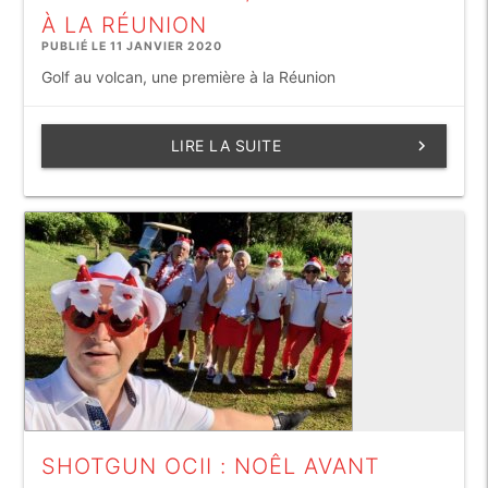
À LA RÉUNION
PUBLIÉ LE 11 JANVIER 2020
Golf au volcan, une première à la Réunion
LIRE LA SUITE
keyboard_arrow_right
SHOTGUN OCII : NOÊL AVANT