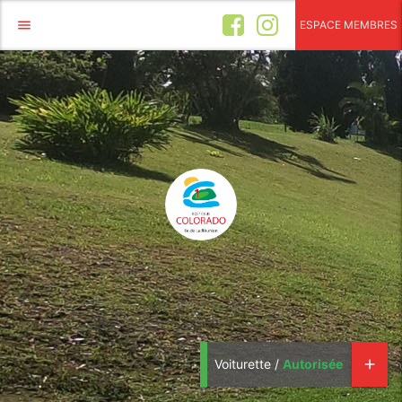
menu
ESPACE MEMBRES
Voiturette /
Autorisée
add