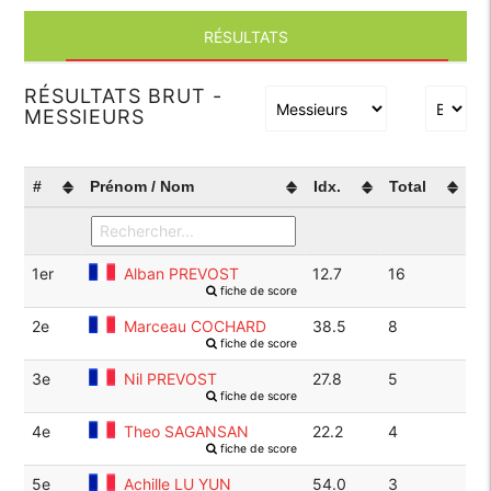
RÉSULTATS
RÉSULTATS BRUT -
MESSIEURS
#
Prénom / Nom
Idx.
Total
1er
Alban PREVOST
12.7
16
fiche de score
2e
Marceau COCHARD
38.5
8
fiche de score
3e
Nil PREVOST
27.8
5
fiche de score
4e
Theo SAGANSAN
22.2
4
fiche de score
5e
Achille LU YUN
54.0
3