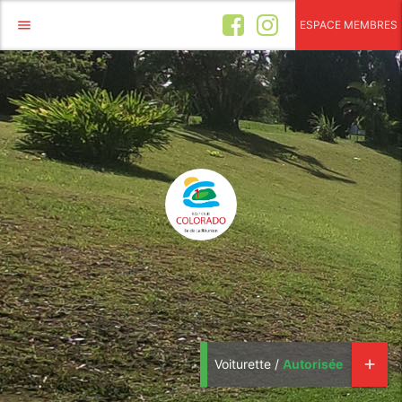
menu
ESPACE MEMBRES
Voiturette /
Autorisée
add