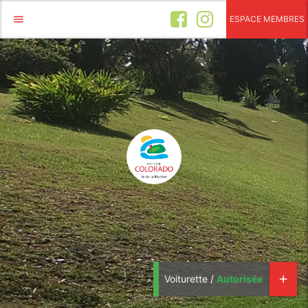
menu
ESPACE MEMBRES
Voiturette /
Autorisée
add