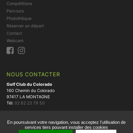
Compétitions
Parcours
Photothèque
Réserver un départ
Contact
Webcam
NOUS CONTACTER
Golf Club du Colorado
160 Chemin du Colorado
97417 LA MONTAGNE
Tél:
02 62 23 79 50
En poursuivant votre navigation, vous acceptez l'utilisation de
© 2018 - Réalisation par
vt-design
services tiers pouvant installer des cookies
Cookies