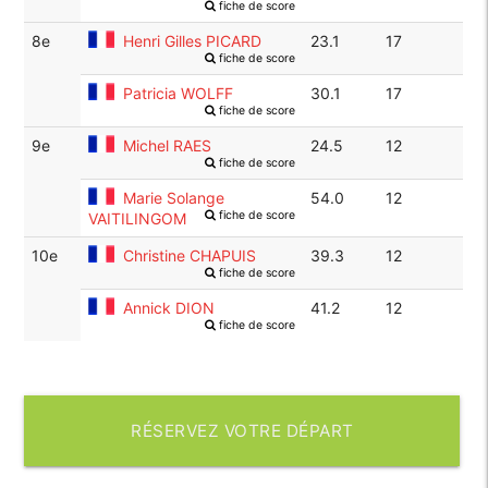
fiche de score
8e
Henri Gilles PICARD
23.1
17
fiche de score
Patricia WOLFF
30.1
17
fiche de score
9e
Michel RAES
24.5
12
fiche de score
Marie Solange
54.0
12
fiche de score
VAITILINGOM
10e
Christine CHAPUIS
39.3
12
fiche de score
Annick DION
41.2
12
fiche de score
RÉSERVEZ VOTRE DÉPART