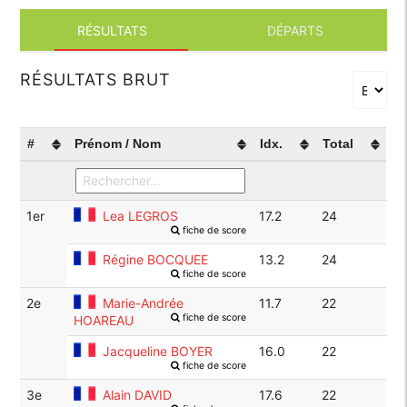
RÉSULTATS
DÉPARTS
RÉSULTATS BRUT
#
Prénom / Nom
Idx.
Total
1er
Lea LEGROS
17.2
24
fiche de score
Régine BOCQUEE
13.2
24
fiche de score
2e
Marie-Andrée
11.7
22
fiche de score
HOAREAU
Jacqueline BOYER
16.0
22
fiche de score
3e
Alain DAVID
17.6
22