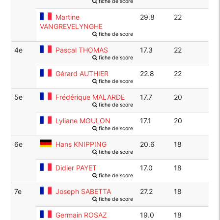
fiche de score
Martine
29.8
22
VANGREVELYNGHE
fiche de score
4e
Pascal THOMAS
17.3
22
fiche de score
Gérard AUTHIER
22.8
22
fiche de score
5e
Frédérique MALARDE
17.7
20
fiche de score
Lyliane MOULON
17.1
20
fiche de score
6e
Hans KNIPPING
20.6
18
fiche de score
Didier PAYET
17.0
18
fiche de score
7e
Joseph SABETTA
27.2
18
fiche de score
Germain ROSAZ
19.0
18