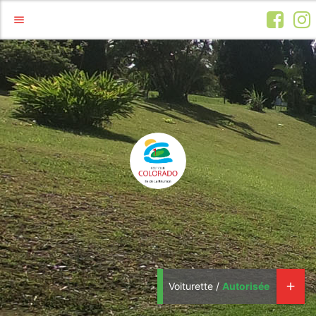
menu
Voiturette /
Autorisée
add