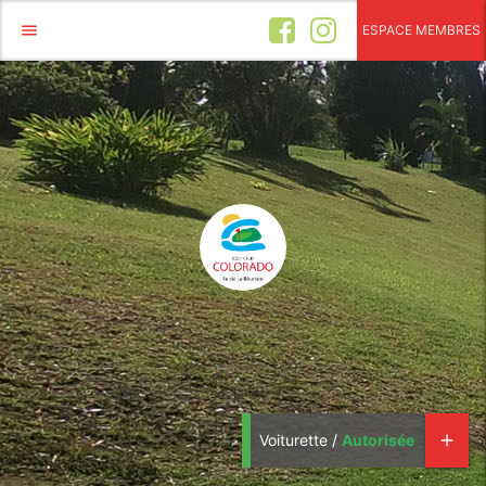
menu
ESPACE MEMBRES
Voiturette /
Autorisée
add