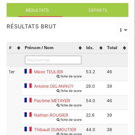
RÉSULTATS
DÉPARTS
RÉSULTATS BRUT
#
Prénom / Nom
Idx.
Total
1er
Maxe TEULIER
53.2
46
fiche de score
Antoine DELANNOY
29.0
39
fiche de score
Pacôme METAYER
54.0
46
fiche de score
Nathan ROUGIER
22.6
39
fiche de score
Thibault DUMOUTIER
44.0
38
fiche de score