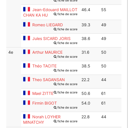
fiche de score
Jean-Edouard MAILLOT
46.4
55
fiche de score
CHAN KA HU
Romeo LIEGARD
39.3
49
fiche de score
Jules SICARD JORIS
38.6
49
fiche de score
4e
Arthur MAURICE
31.6
50
fiche de score
Théo TACITE
38.5
50
fiche de score
Theo SAGANSAN
22.2
44
fiche de score
fiche de score
Mael ZITTE
50.6
61
Firmin BIGOT
54.0
61
fiche de score
Norah LOYHER
22.8
44
fiche de score
MINATCHY