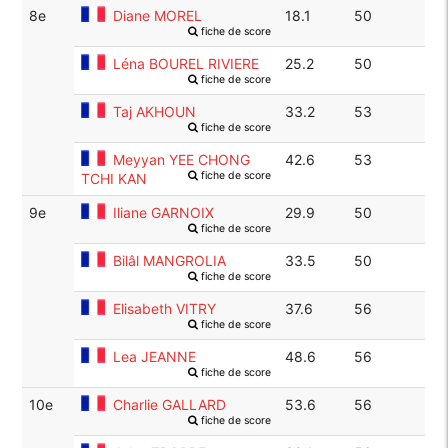
8e
Diane MOREL
18.1
50
fiche de score
Léna BOUREL RIVIERE
25.2
50
fiche de score
Taj AKHOUN
33.2
53
fiche de score
Meyyan YEE CHONG
42.6
53
fiche de score
TCHI KAN
9e
Iliane GARNOIX
29.9
50
fiche de score
Bilâl MANGROLIA
33.5
50
fiche de score
Elisabeth VITRY
37.6
56
fiche de score
Lea JEANNE
48.6
56
fiche de score
10e
Charlie GALLARD
53.6
56
fiche de score