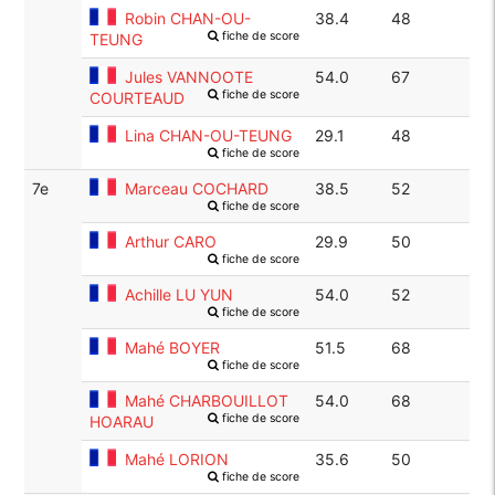
Robin CHAN-OU-
38.4
48
fiche de score
TEUNG
Jules VANNOOTE
54.0
67
fiche de score
COURTEAUD
Lina CHAN-OU-TEUNG
29.1
48
fiche de score
7e
Marceau COCHARD
38.5
52
fiche de score
Arthur CARO
29.9
50
fiche de score
Achille LU YUN
54.0
52
fiche de score
Mahé BOYER
51.5
68
fiche de score
Mahé CHARBOUILLOT
54.0
68
fiche de score
HOARAU
Mahé LORION
35.6
50
fiche de score