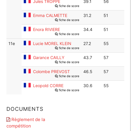
Jules TROPPE
39.1
56
fiche de score
Emma CALMETTE
31.2
51
fiche de score
Enora RIVIERE
34.4
51
fiche de score
11e
Lucie MOREL KLEIN
27.2
55
fiche de score
Garance CAILLY
43.7
57
fiche de score
Colombe PREVOST
46.5
57
fiche de score
Leopold CORRE
30.6
55
fiche de score
DOCUMENTS
Règlement de la
compétition