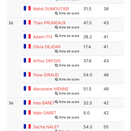
Mahé DUMOUTIER
31.5
38
fiche de score
2e
Thao PRUNEAUX
47.3
43
fiche de score
fiche de score
Adam ITH
28.2
41
Olivia DEJEAN
17.4
41
fiche de score
Arthur DEFOIS
37.6
43
fiche de score
Yona GIRAUD
54.0
48
fiche de score
Alexandre VIENNE
51.5
48
fiche de score
fiche de score
3e
Ines BARET
32.5
42
Malo GARET
9.0
42
fiche de score
Sacha NALET
54.0
55