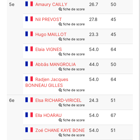
5e
Amaury CAILLY
26.7
50
fiche de score
Nil PREVOST
27.8
45
fiche de score
Hugo MAILLOT
23.3
45
fiche de score
Elaia VIGNES
54.0
64
fiche de score
Abbâs MANGROLIA
44.0
50
fiche de score
Radjen Jacques
54.0
64
BONNEAU GILLES
fiche de score
6e
Elsa RICHARD-VIRICEL
24.3
51
fiche de score
Ella HOARAU
54.0
67
fiche de score
Zoé CHANE KAYE BONE
54.0
51
fiche de score