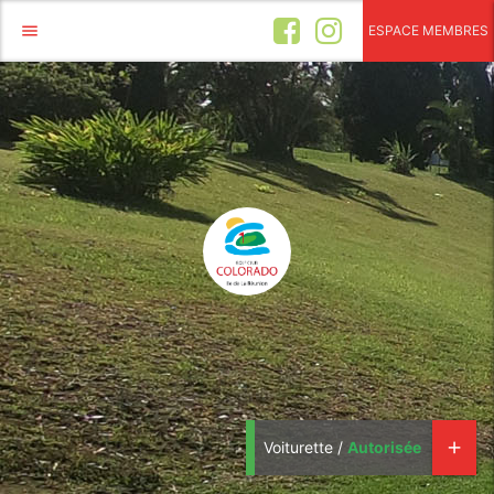
menu
ESPACE MEMBRES
Voiturette /
Autorisée
add