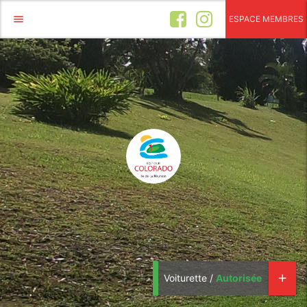
menu
ESPACE MEMBRES
Voiturette /
Autorisée
add