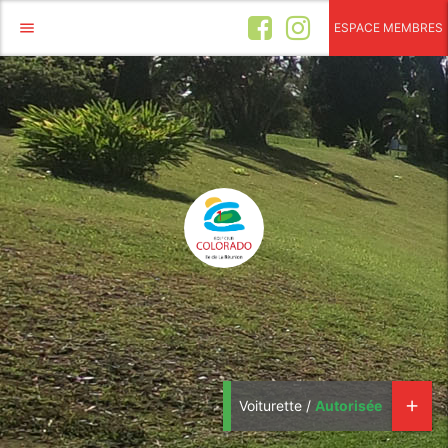
menu
ESPACE MEMBRES
Voiturette /
Autorisée
add