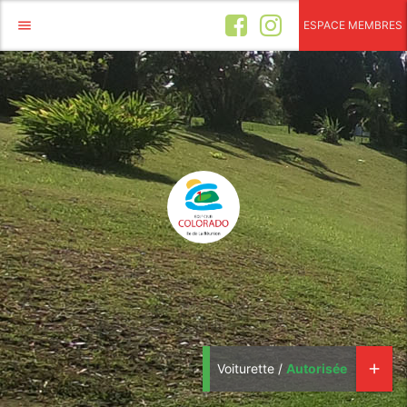
menu
ESPACE MEMBRES
Voiturette /
Autorisée
add