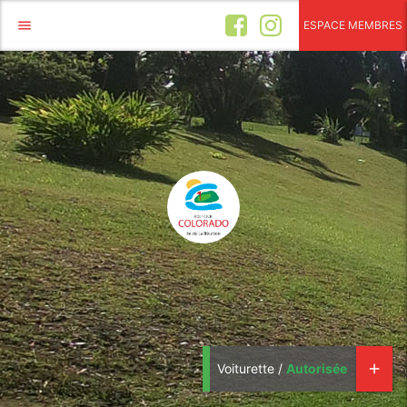
menu
ESPACE MEMBRES
Voiturette /
Autorisée
add