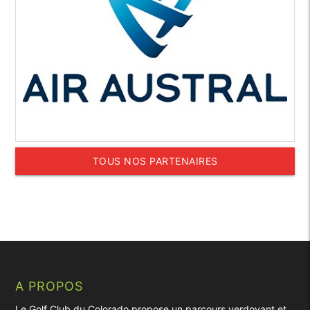
TOUS NOS PARTENAIRES
A PROPOS
Le Golf Club du Colorado propose un parcours verdoyant et