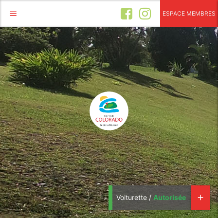
menu
ESPACE MEMBRES
Voiturette /
Autorisée
add