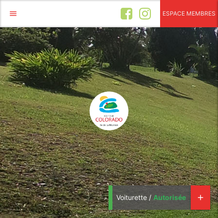
menu
ESPACE MEMBRES
Voiturette /
Autorisée
add