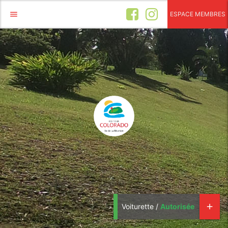
menu
ESPACE MEMBRES
Voiturette /
Autorisée
add