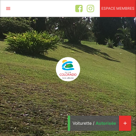
menu
ESPACE MEMBRES
Voiturette /
Autorisée
add