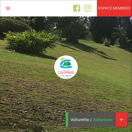
menu
ESPACE MEMBRES
Voiturette /
Autorisée
add